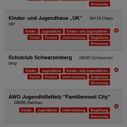
Betreuung
Kinder- und Jugendhaus „UK“
09119 Chem
nitz
Kinder
Jugendliche
Kinder- und Jugenddörfer
Ferien
Freizeit
Unterstützung
Begleitung
Betreuung
Schulclub Schwarzenberg
08340 Schwarzen
berg
Kinder
Jugendliche
Kinder- und Jugenddörfer
Ferien
Freizeit
Unterstützung
Begleitung
Betreuung
AWO JugendhilfeNetz "Familiennest City"
08056 Zwickau
Kinder
Jugendliche
Unterstützung
Begleitung
Betreuung