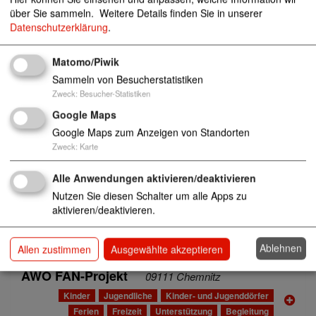
über Sie sammeln.
Weitere Details finden Sie in unserer
Kinder- und Jugendzentrum Hoyerswerda
Datenschutzerklärung
.
02977 Hoyerswerda
Kinder
Jugendliche
Unterstützung
Begleitung
Matomo/Piwik
Betreuung
Sammeln von Besucherstatistiken
Zweck
:
Besucher-Statistiken
Kinder- und Jugenzentrum Hoyerswerda - I
Google Maps
nobhutnahme
02977 Hoyerswerda
Google Maps zum Anzeigen von Standorten
Kinder
Jugendliche
Unterstützung
Begleitung
Zweck
:
Karte
Betreuung
Alle Anwendungen aktivieren/deaktivieren
Außenwohngruppe der Kinder- und Jugend
Nutzen Sie diesen Schalter um alle Apps zu
hilfe Weißwasser
02943 Weißwasser
aktivieren/deaktivieren.
Kinder
Jugendliche
Unterstützung
Begleitung
Betreuung
Ablehnen
Allen zustimmen
Ausgewählte akzeptieren
AWO FAN-Projekt
09111 Chemnitz
Kinder
Jugendliche
Kinder- und Jugenddörfer
Ferien
Freizeit
Unterstützung
Begleitung