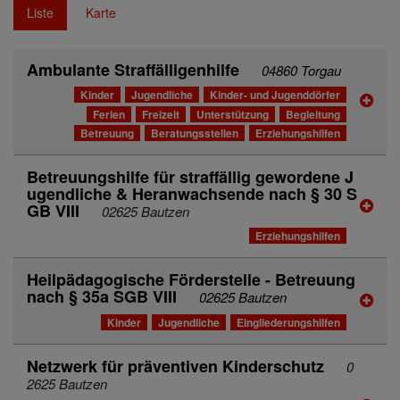
Liste
Karte
Ambulante Straffälligenhilfe
04860 Torgau
Kinder
Jugendliche
Kinder- und Jugenddörfer
Ferien
Freizeit
Unterstützung
Begleitung
Betreuung
Beratungsstellen
Erziehungshilfen
Betreuungshilfe für straffällig gewordene J
ugendliche & Heranwachsende nach § 30 S
GB VIII
02625 Bautzen
Erziehungshilfen
Heilpädagogische Förderstelle - Betreuung
nach § 35a SGB VIII
02625 Bautzen
Kinder
Jugendliche
Eingliederungshilfen
Netzwerk für präventiven Kinderschutz
0
2625 Bautzen