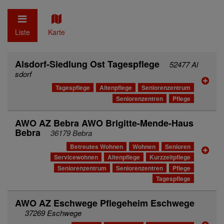
Liste
Karte
Alsdorf-Siedlung Ost Tagespflege
52477 Al
sdorf
Tagespflege
Altenpflege
Seniorenzentrum
Seniorenzentren
Pflege
AWO AZ Bebra AWO Brigitte-Mende-Haus
Bebra
36179 Bebra
Betreutes Wohnen
Wohnen
Senioren
Servicewohnen
Altenpflege
Kurzzeitpflege
Seniorenzentrum
Seniorenzentren
Pflege
Tagespflege
AWO AZ Eschwege Pflegeheim Eschwege
37269 Eschwege