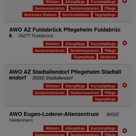
Wohnen
Altenpflege
Kurzzeitpflege
Seniorenzentrum
Seniorenzentren
Pflege
Betreutes Wohnen
Servicewohnen
Tagespflege
AWO AZ Fuldabrück Pflegeheim Fuldabrüc
k
34277 Fuldabrück
Wohnen
Altenpflege
Kurzzeitpflege
Seniorenzentrum
Seniorenzentren
Pflege
Tagespflege
Senioren
AWO AZ Stadtallendorf Pflegeheim Stadtall
endorf
35260 Stadtallendorf
Wohnen
Altenpflege
Kurzzeitpflege
Seniorenzentrum
Seniorenzentren
Pflege
Tagespflege
AWO Eugen-Loderer-Altenzentrum
89522
Heidenheim
Wohnen
Altenpflege
Kurzzeitpflege
Seniorenzentrum
Seniorenzentren
Pflege