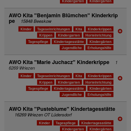
Kindergarten
Kindergärten
AWO Kita "Benjamin Blümchen" Kinderkrip
pe
15848 Beeskow
Kinder
Tageseinrichtungen
Kita
Kinderkrippen
Krippen
Kindergarten
Horteinrichtung
Tagespflege
Kindertagesstätte
Kindergärten
Jugendliche
Erholungshilfe
AWO Kita "Marie Juchacz" Kinderkrippe
1
6269 Wriezen
Kinder
Tageseinrichtungen
Kita
Kinderkrippen
Krippen
Kindergarten
Horteinrichtung
Tagespflege
Kindertagesstätte
Kindergärten
Jugendliche
Erholungshilfe
AWO Kita "Pusteblume" Kindertagesstätte
16269 Wriezen OT Lüdersdorf
Kinder
Tagespflege
Kindertagesstätte
Kindergarten
Kindergärten