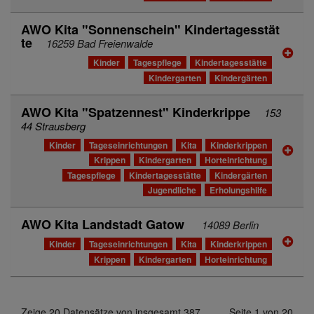
AWO Kita "Sonnenschein" Kindertagesstät
te
16259 Bad Freienwalde
Kinder
Tagespflege
Kindertagesstätte
Kindergarten
Kindergärten
AWO Kita "Spatzennest" Kinderkrippe
153
44 Strausberg
Kinder
Tageseinrichtungen
Kita
Kinderkrippen
Krippen
Kindergarten
Horteinrichtung
Tagespflege
Kindertagesstätte
Kindergärten
Jugendliche
Erholungshilfe
AWO Kita Landstadt Gatow
14089 Berlin
Kinder
Tageseinrichtungen
Kita
Kinderkrippen
Krippen
Kindergarten
Horteinrichtung
Zeige 20 Datensätze von insgesamt 387
Seite 1 von 20