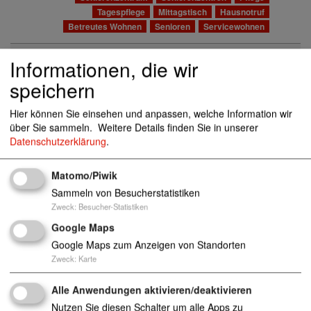
Tagespflege
Mittagstisch
Hausnotruf
Betreutes Wohnen
Senioren
Servicewohnen
AWO Großtagespflege Bad Laasphe
57334
Informationen, die wir
Bad Laasphe
speichern
Kinder
Tagespflege
Kindertagesstätte
Kindergarten
Kindergärten
Hier können Sie einsehen und anpassen, welche Information wir
über Sie sammeln.
Weitere Details finden Sie in unserer
AWO Großtagespflege Maumke
Datenschutzerklärung
.
Matomo/Piwik
AWO KidS & KinGs /Tagespflege
58286 Ge
Sammeln von Besucherstatistiken
velsberg
Zweck
:
Besucher-Statistiken
Kinder
Tagespflege
Kindertagesstätte
Google Maps
Kindergarten
Kindergärten
Google Maps zum Anzeigen von Standorten
Zweck
:
Karte
AWO Kindertagespflege
44135 Dortmund
Kinder
Tagespflege
Kindertagesstätte
Alle Anwendungen aktivieren/deaktivieren
Kindergarten
Kindergärten
Nutzen Sie diesen Schalter um alle Apps zu