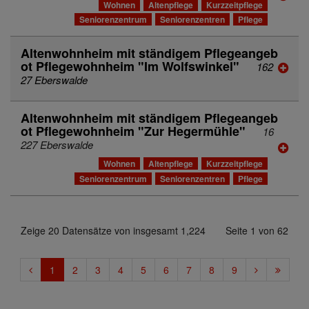
Wohnen
Altenpflege
Kurzzeitpflege
Seniorenzentrum
Seniorenzentren
Pflege
Altenwohnheim mit ständigem Pflegeangeb
ot Pflegewohnheim "Im Wolfswinkel"
162
27 Eberswalde
Altenwohnheim mit ständigem Pflegeangeb
ot Pflegewohnheim "Zur Hegermühle"
16
227 Eberswalde
Wohnen
Altenpflege
Kurzzeitpflege
Seniorenzentrum
Seniorenzentren
Pflege
Zeige 20 Datensätze von insgesamt 1,224
Seite 1 von 62
1
2
3
4
5
6
7
8
9