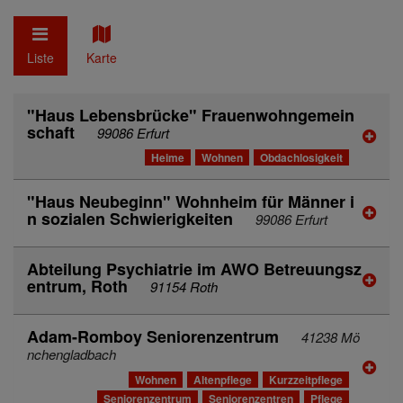
Liste
Karte
"Haus Lebensbrücke" Frauenwohngemein
schaft
99086 Erfurt
Heime
Wohnen
Obdachlosigkeit
"Haus Neubeginn" Wohnheim für Männer i
n sozialen Schwierigkeiten
99086 Erfurt
Abteilung Psychiatrie im AWO Betreuungsz
entrum, Roth
91154 Roth
Adam-Romboy Seniorenzentrum
41238 Mö
nchengladbach
Wohnen
Altenpflege
Kurzzeitpflege
Seniorenzentrum
Seniorenzentren
Pflege