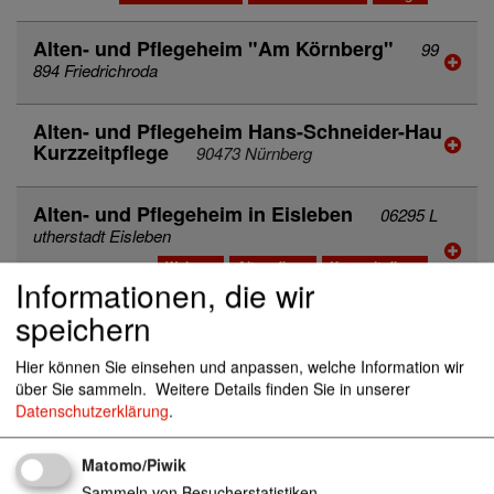
Alten- und Pflegeheim "Am Körnberg"
99
894 Friedrichroda
Alten- und Pflegeheim Hans-Schneider-Hau
Kurzzeitpflege
90473 Nürnberg
Alten- und Pflegeheim in Eisleben
06295 L
utherstadt Eisleben
Wohnen
Altenpflege
Kurzzeitpflege
Informationen, die wir
Seniorenzentrum
Seniorenzentren
Pflege
speichern
Alten- und Pflegeheim Käte-Reichert-Heim
eingestreute Kurzzeitpflege
90419 Nürnberg
Hier können Sie einsehen und anpassen, welche Information wir
über Sie sammeln.
Weitere Details finden Sie in unserer
Datenschutzerklärung
.
Alten- und Pflegezentrum "Am Kleers"
Wohnen
Altenpflege
Kurzzeitpflege
Matomo/Piwik
Seniorenzentrum
Seniorenzentren
Pflege
Sammeln von Besucherstatistiken