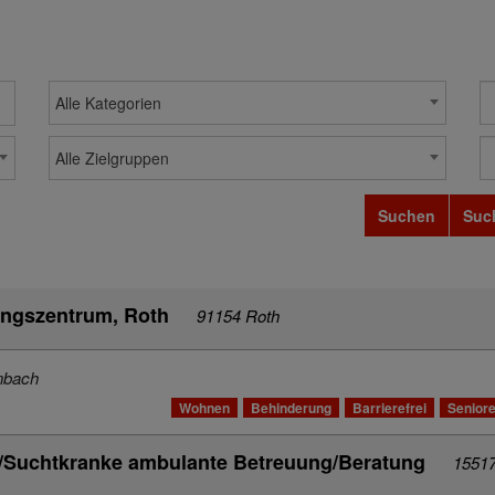
Alle Kategorien
Alle Zielgruppen
Suchen
Suc
ungszentrum, Roth
91154 Roth
nbach
Wohnen
Behinderung
Barrierefrei
Senior
e/Suchtkranke ambulante Betreuung/Beratung
15517