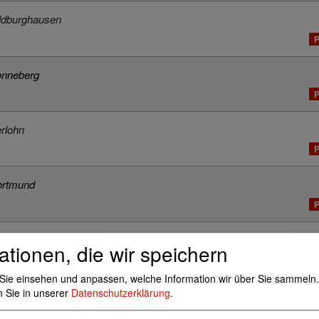
ldburghausen
P
onneberg
P
rlohn
P
ortmund
P
stock
ationen, die wir speichern
g
Sie einsehen und anpassen, welche Information wir über Sie sammeln.
59759 Arnsberg
n Sie in unserer
Datenschutzerklärung
.
isch psychisch Kranke