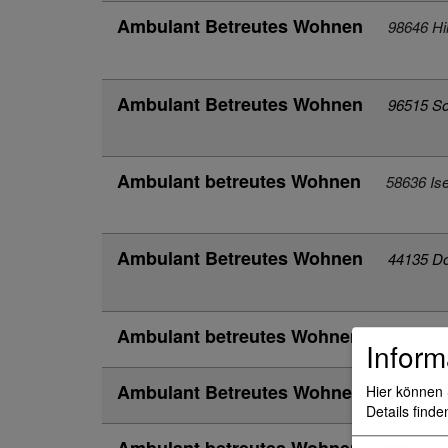
Ambulant Betreutes Wohnen
98646 Hi
Ambulant Betreutes Wohnen
96515 S
Ambulant betreutes Wohnen
58636 Ise
Ambulant Betreutes Wohnen
44135 D
Ambulant betreutes Wohnen
18055 Ro
Inform
Ambulant Betreutes Wohnen Arnsber
Hier können 
Details finde
Ambulant betreutes Wohnen für chron