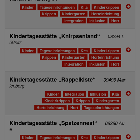
Kinder
Tageseinrichtungen
Kita
Kinderkrippen
Krippen
Kindergarten
Horteinrichtung
Integration
Inklusion
Hort
Kindertagesstätte „Knirpsenland“
08294 L
ößnitz
Kinder
Tageseinrichtungen
Kita
Kinderkrippen
Krippen
Kindergarten
Horteinrichtung
Integration
Inklusion
Hort
Kindertagesstätte „Rappelkiste“
09496 Mar
ienberg
Kinder
Integration
Inklusion
Kita
Kinderkrippen
Krippen
Kindergarten
Horteinrichtung
Hort
Tageseinrichtungen
Kindertagesstätte „Spatzennest“
08280 Au
e
Kinder
Tageseinrichtungen
Kita
Kinderkrippen