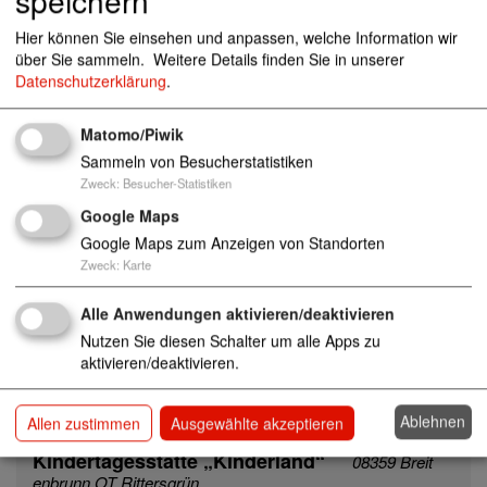
Kindertagesstätte "Weg ins Leben"
08349
Johanngeorgenstadt
Hier können Sie einsehen und anpassen, welche Information wir
über Sie sammeln.
Weitere Details finden Sie in unserer
Kinder
Integration
Inklusion
Kita
Datenschutzerklärung
.
Kinderkrippen
Krippen
Kindergarten
Horteinrichtung
Hort
Tageseinrichtungen
Matomo/Piwik
Kindertagesstätte "Klosterzwerge"
08344
Sammeln von Besucherstatistiken
Grünhain-Beierfeld
Zweck
:
Besucher-Statistiken
Kinder
Integration
Inklusion
Kita
Google Maps
Kinderkrippen
Krippen
Kindergarten
Google Maps zum Anzeigen von Standorten
Horteinrichtung
Hort
Tageseinrichtungen
Zweck
:
Karte
Kindertagesstätte „Kinderhaus Sonnensch
Alle Anwendungen aktivieren/deaktivieren
ein“
08340 Schwarzenberg
Nutzen Sie diesen Schalter um alle Apps zu
Kinder
Tageseinrichtungen
Kita
Kinderkrippen
aktivieren/deaktivieren.
Krippen
Kindergarten
Horteinrichtung
Integration
Inklusion
Hort
Ablehnen
Allen zustimmen
Ausgewählte akzeptieren
Kindertagesstätte „Kinderland“
08359 Breit
enbrunn OT Rittersgrün