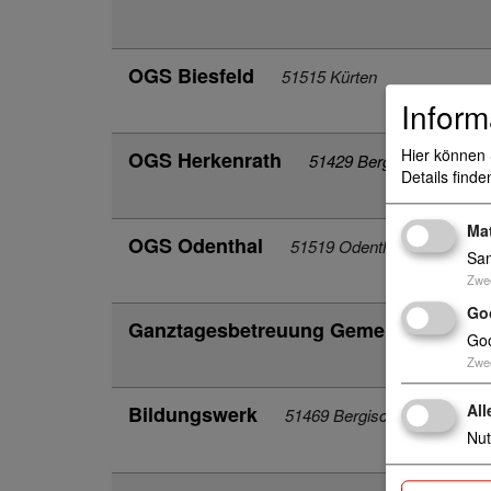
OGS Biesfeld
51515 Kürten
Inform
Hier können 
OGS Herkenrath
51429 Bergisch Gladbac
Details finde
Ma
OGS Odenthal
51519 Odenthal
Sam
Zwe
Go
Ganztagesbetreuung Gemeinschaftsha
Goo
Zwe
All
Bildungswerk
51469 Bergisch Gladbach
Nut