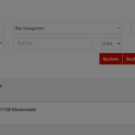
Alle Kategorien
Suchen
Suc
h
51709 Marienheide