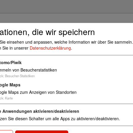
ationen, die wir speichern
Sie einsehen und anpassen, welche Information wir über Sie sammeln.
h
n Sie in unserer
Datenschutzerklärung
.
tomo/Piwik
meln von Besucherstatistiken
ck
:
Besucher-Statistiken
ogle Maps
uptschule Bergneustadt
51702 Bergneustadt
gle Maps zum Anzeigen von Standorten
ck
:
Karte
e Anwendungen aktivieren/deaktivieren
zen Sie diesen Schalter um alle Apps zu aktivieren/deaktivieren.