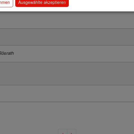
26 Bergheim
immen
Ausgewählte akzeptieren
Rösrath