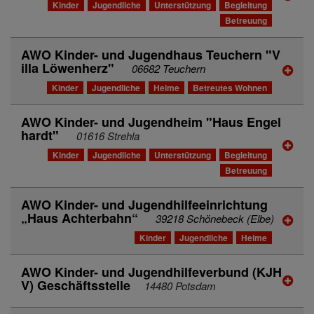
Kinder
Jugendliche
Unterstützung
Begleitung
Betreuung
AWO Kinder- und Jugendhaus Teuchern "V
illa Löwenherz"
06682 Teuchern
Kinder
Jugendliche
Heime
Betreutes Wohnen
AWO Kinder- und Jugendheim "Haus Engel
hardt"
01616 Strehla
Kinder
Jugendliche
Unterstützung
Begleitung
Betreuung
AWO Kinder- und Jugendhilfeeinrichtung
„Haus Achterbahn“
39218 Schönebeck (Elbe)
Kinder
Jugendliche
Heime
AWO Kinder- und Jugendhilfeverbund (KJH
V) Geschäftsstelle
14480 Potsdam