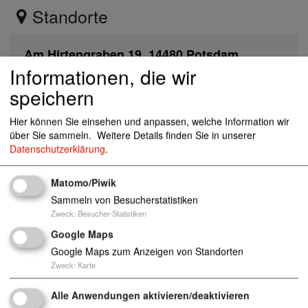
Standorte
Am Hirtengraben 19, 14480 Potsdam
Informationen, die wir
speichern
wg-hirtengraben@awo-potsdam.de
Hier können Sie einsehen und anpassen, welche Information wir
0331 901889
über Sie sammeln.
Weitere Details finden Sie in unserer
https://www.awo-potsdam.de/einrichtungen-
Datenschutzerklärung
.
und-dienste/kinder-jugendliche/kinder-und-jugen
dhilfeverbund/articles/jugendwohngruppe-am-hi
rtengraben.html
Matomo/Piwik
0331 60060318
Sammeln von Besucherstatistiken
Zweck
:
Besucher-Statistiken
Google Maps
Google Maps zum Anzeigen von Standorten
Heime für Kinder und Jugendliche/Betreutes Woh
nen/sonstige betreute Wohnformen (§34 SGB VII
Zweck
:
Karte
I)
Anzahl Plätze: 7
Alle Anwendungen aktivieren/deaktivieren