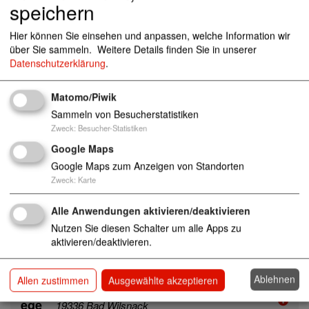
speichern
AWO Seniorenzentrum "Am Stadtwall" Alte
nwohnheim mit ständigem Pflegeangebot
Hier können Sie einsehen und anpassen, welche Information wir
16278 Angermünde
über Sie sammeln.
Weitere Details finden Sie in unserer
Datenschutzerklärung
.
Wohnen
Altenpflege
Kurzzeitpflege
Seniorenzentrum
Seniorenzentren
Pflege
Matomo/Piwik
AWO Seniorenzentrum "Am Tierpark" Alten
Sammeln von Besucherstatistiken
wohnheim mit ständigem Pflegeangebot
1
Zweck
:
Besucher-Statistiken
6278 Angermünde
Google Maps
Wohnen
Altenpflege
Kurzzeitpflege
Google Maps zum Anzeigen von Standorten
Seniorenzentrum
Seniorenzentren
Pflege
Zweck
:
Karte
AWO Seniorenzentrum "Am Wald" vollstati
Alle Anwendungen aktivieren/deaktivieren
onär inkl. Kurzzeitpflege
19336 Bad Wilsnack
Nutzen Sie diesen Schalter um alle Apps zu
aktivieren/deaktivieren.
Wohnen
Altenpflege
Kurzzeitpflege
Seniorenzentrum
Seniorenzentren
Pflege
Ablehnen
Allen zustimmen
Ausgewählte akzeptieren
AWO Seniorenzentrum "Am Wald" Tagespfl
ege
19336 Bad Wilsnack