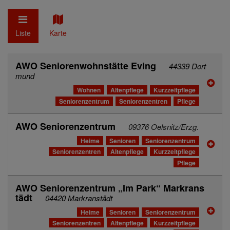
Liste
Karte
AWO Seniorenwohnstätte Eving
44339 Dort
mund
Wohnen
Altenpflege
Kurzzeitpflege
Seniorenzentrum
Seniorenzentren
Pflege
AWO Seniorenzentrum
09376 Oelsnitz/Erzg.
Heime
Senioren
Seniorenzentrum
Seniorenzentren
Altenpflege
Kurzzeitpflege
Pflege
AWO Seniorenzentrum „Im Park“ Markrans
tädt
04420 Markranstädt
Heime
Senioren
Seniorenzentrum
Seniorenzentren
Altenpflege
Kurzzeitpflege