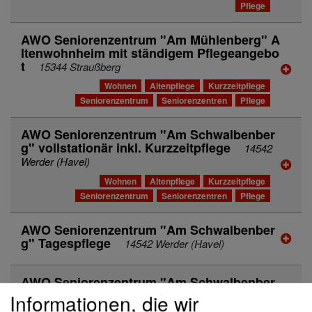
Pflege
AWO Seniorenzentrum "Am Mühlenberg" A
ltenwohnheim mit ständigem Pflegeangebo
t
15344 Straußberg
Wohnen
Altenpflege
Kurzzeitpflege
Seniorenzentrum
Seniorenzentren
Pflege
AWO Seniorenzentrum "Am Schwalbenber
g" vollstationär inkl. Kurzzeitpflege
14542
Werder (Havel)
Wohnen
Altenpflege
Kurzzeitpflege
Seniorenzentrum
Seniorenzentren
Pflege
AWO Seniorenzentrum "Am Schwalbenber
g" Tagespflege
14542 Werder (Havel)
AWO Seniorenzentrum "Am Schwalbenber
g" Sozialstation
14542 Werder (Havel)
Informationen, die wir