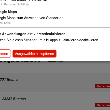
76646 Bruchsal-Untergrombach
ck
:
Besucher-Statistiken
ogle Maps
heim Kraichtal Demenzgruppe
76703 Kraichtal-Unteröwi
gle Maps zum Anzeigen von Standorten
ck
:
Karte
chim
e Anwendungen aktivieren/deaktivieren
zen Sie diesen Schalter um alle Apps zu aktivieren/deaktivieren.
chim
immen
Ausgewählte akzeptieren
hngemeinschaft II
19386 Lübz
307 Bremen
Betreute
28237 Bremen
Betreute