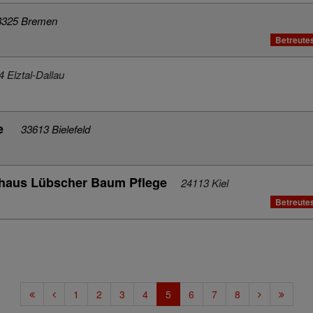
8325 Bremen
Betreute
 Elztal-Dallau
ße
33613 Bielefeld
ehaus Lübscher Baum Pflege
24113 Kiel
Betreute
1
2
3
4
5
6
7
8