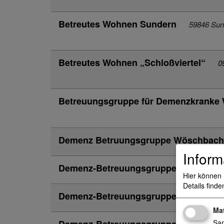
Betreutes Wohnen Sundern
59846 Sun
Betreutes Wohnen „Schloßviertel“
0
Betreuungsgruppe für Demenzkranke
Demenz Betruungsgruppe Wöschbach 
Inform
Demenz-Betreuungsgruppe Bad Schö
Hier können 
Details finde
Demenz-Betreuungsgruppe Bruchsal
Ma
Demenz-Betreuungsgruppe Untergro
Sam