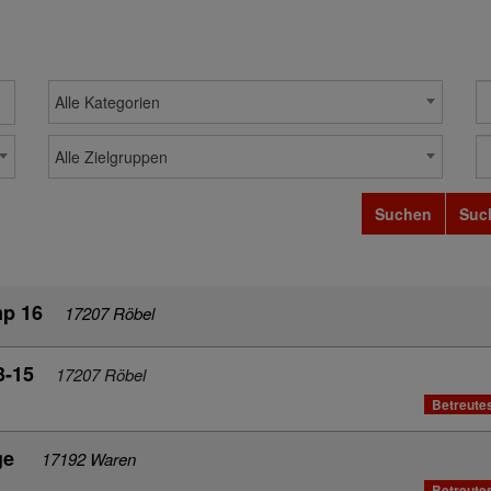
Alle Kategorien
Alle Zielgruppen
Suchen
Suc
mp 16
17207 Röbel
3-15
17207 Röbel
Betreute
ge
17192 Waren
Betreute