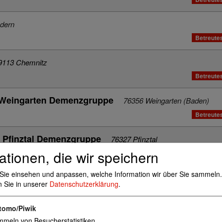
dern
Betreute
9113 Chemnitz
Betreute
 Weingarten Demenzgruppe
76356 Weingarten (Baden)
Betreute
Pfinztal Demenzgruppe
76327 Pfinztal
ationen, die wir speichern
nborn Demenzgruppe
76669 Bad Schönborn
Sie einsehen und anpassen, welche Information wir über Sie sammeln.
n Sie in unserer
Datenschutzerklärung
.
 Demenzgruppe
76646 Bruchsal
tomo/Piwik
mbach Demenzgruppe
meln von Besucherstatistiken