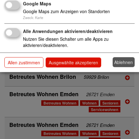
Betreutes Wohnen "Wohnanlage Blumenho
Google Maps
f"
08066 Zwickau
Google Maps zum Anzeigen von Standorten
Zweck
:
Karte
Betreutes Wohnen
Wohnen
Senioren
Servicewohnen
Alle Anwendungen aktivieren/deaktivieren
Nutzen Sie diesen Schalter um alle Apps zu
Betreutes Wohnen "Wohnpark Marienthal"
aktivieren/deaktivieren.
08060 Zwickau
Betreutes Wohnen
Wohnen
Senioren
Servicewohnen
Ablehnen
Allen zustimmen
Ausgewählte akzeptieren
Betreutes Wohnen Brilon
59929 Brilon
Betreutes Wohnen Emden
26721 Emden
Betreutes Wohnen
Wohnen
Senioren
Servicewohnen
Betreutes Wohnen Emden
26721 Emden
Betreutes Wohnen
Wohnen
Senioren