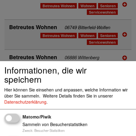
Betreutes Wohnen
Wohnen
Senioren
Servicewohnen
Betreutes Wohnen
06749 Bitterfeld-Wolfen
Betreutes Wohnen
Wohnen
Senioren
Servicewohnen
Betreutes Wohnen
06886 Wittenberg
Informationen, die wir
Betreutes Wohnen
04849 Bad Düben
speichern
Betreutes Wohnen
Wohnen
Senioren
Servicewohnen
Hausnotruf
Hier können Sie einsehen und anpassen, welche Information wir
über Sie sammeln.
Weitere Details finden Sie in unserer
Datenschutzerklärung
.
Betreutes Wohnen "Service Wohn Park am
Kosmoscenter"
08066 Zwickau
Matomo/Piwik
Betreutes Wohnen
Wohnen
Senioren
Sammeln von Besucherstatistiken
Servicewohnen
Zweck
:
Besucher-Statistiken