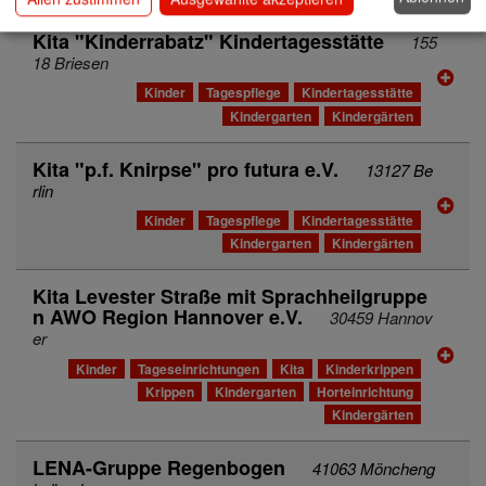
Kita "Kinderrabatz" Kindertagesstätte
155
18 Briesen
Kinder
Tagespflege
Kindertagesstätte
Kindergarten
Kindergärten
Kita "p.f. Knirpse" pro futura e.V.
13127 Be
rlin
Kinder
Tagespflege
Kindertagesstätte
Kindergarten
Kindergärten
Kita Levester Straße mit Sprachheilgruppe
n AWO Region Hannover e.V.
30459 Hannov
er
Kinder
Tageseinrichtungen
Kita
Kinderkrippen
Krippen
Kindergarten
Horteinrichtung
Kindergärten
LENA-Gruppe Regenbogen
41063 Möncheng