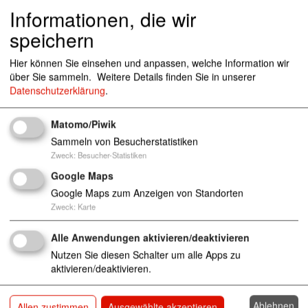
Kindertagesstätte Wawuschel
82024 Taufkir
Informationen, die wir
chen
speichern
Kinder
Tagespflege
Kindertagesstätte
Kindergarten
Kindergärten
Hier können Sie einsehen und anpassen, welche Information wir
über Sie sammeln.
Weitere Details finden Sie in unserer
Kindertagesstätte Ziegelstein Kindergarten
Datenschutzerklärung
.
90411 Nürnberg
Kinder
Tagespflege
Kindertagesstätte
Matomo/Piwik
Kindergarten
Kindergärten
Sammeln von Besucherstatistiken
Zweck
:
Besucher-Statistiken
Kindertagestätte "Schatzinsel"
12351 Berlin
Google Maps
Kinder
Tagespflege
Kindertagesstätte
Google Maps zum Anzeigen von Standorten
Kindergarten
Kindergärten
Zweck
:
Karte
Kita "An der Nette"
Alle Anwendungen aktivieren/deaktivieren
47669 Wachtendonk , 4766
9 Wachtendonk
Nutzen Sie diesen Schalter um alle Apps zu
aktivieren/deaktivieren.
Kinder
Tageseinrichtungen
Kita
Kinderkrippen
Krippen
Kindergarten
Horteinrichtung
Tagespflege
Kindertagesstätte
Kindergärten
Ablehnen
Allen zustimmen
Ausgewählte akzeptieren