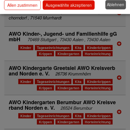
Ablehnen
Allen zustimmen
Ausgewählte akzeptieren
AWO Kinder- und Jugendhilfe Rems-Murr g
GmbH
70736 Fellbach , 71364 Winnenden , 73614 S
chorndorf , 71540 Murrhardt
AWO Kinder-, Jugend- und Familienhilfe gG
mbH
70469 Stuttgart , 73430 Aalen , 73430 Aalen
Kinder
Tageseinrichtungen
Kita
Kinderkrippen
Krippen
Kindergarten
Horteinrichtung
AWO Kindergarte Greetsiel AWO Kreisverb
and Norden e. V.
26736 Krummhörn
Kinder
Tageseinrichtungen
Kita
Kinderkrippen
Krippen
Kindergarten
Horteinrichtung
AWO Kindergarten Berumbur AWO Kreisve
rband Norden e. V.
26524 Berumbur
Kinder
Tageseinrichtungen
Kita
Kinderkrippen
Krippen
Kindergarten
Horteinrichtung