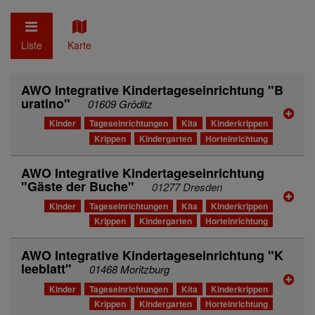
Liste
Karte
AWO Integrative Kindertageseinrichtung "B
uratino"
01609 Gröditz
Kinder
Tageseinrichtungen
Kita
Kinderkrippen
Krippen
Kindergarten
Horteinrichtung
AWO Integrative Kindertageseinrichtung
"Gäste der Buche"
01277 Dresden
Kinder
Tageseinrichtungen
Kita
Kinderkrippen
Krippen
Kindergarten
Horteinrichtung
AWO Integrative Kindertageseinrichtung "K
leeblatt"
01468 Moritzburg
Kinder
Tageseinrichtungen
Kita
Kinderkrippen
Krippen
Kindergarten
Horteinrichtung