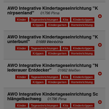
AWO Integrative Kindertageseinrichtung "K
nirpsenland"
01796 Pirna
Kinder
Tageseinrichtungen
Kita
Kinderkrippen
Krippen
Kindergarten
Horteinrichtung
AWO Integrative Kindertageseinrichtung "K
unterbunt"
01689 Weinböhla
Kinder
Tageseinrichtungen
Kita
Kinderkrippen
Krippen
Kindergarten
Horteinrichtung
AWO Integrative Kindertageseinrichtung "N
iederauer Entdecker"
01662 Meißen
Kinder
Tageseinrichtungen
Kita
Kinderkrippen
Krippen
Kindergarten
Horteinrichtung
AWO Integrative Kindertageseinrichtung Sc
hlängelbachweg
01796 Pirna
Kinder
Tageseinrichtungen
Kita
Kinderkrippen