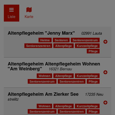
Liste
Karte
Altenpflegeheim "Jenny Marx"
02991 Lauta
Heime
Senioren
Seniorenzentrum
Seniorenzentren
Altenpflege
Kurzzeitpflege
Pflege
Altenpflegeheim Altenpflegeheim Wohnen
"Am Weinberg"
16321 Bernau
Wohnen
Altenpflege
Kurzzeitpflege
Seniorenzentrum
Seniorenzentren
Pflege
Altenpflegeheim Am Zierker See
17235 Neu
strelitz
Wohnen
Altenpflege
Kurzzeitpflege
Seniorenzentrum
Seniorenzentren
Pflege