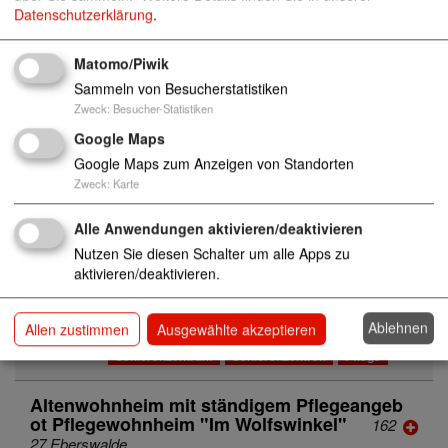
Datenschutzerklärung
.
Altenwohnanlage
97082 Würzburg
Matomo/Piwik
Altenwohnanlage Gretel-Baumbach-Haus
Sammeln von Besucherstatistiken
97421 Schweinfurt
Zweck
:
Besucher-Statistiken
Google Maps
Altenwohnanlage Marianne-Sternberg-Hau
Google Maps zum Anzeigen von Standorten
s AWO Wohnen & Pflegen Weser-Ems
264
Zweck
:
Karte
41 Jever
Wohnen
Altenpflege
Kurzzeitpflege
Alle Anwendungen aktivieren/deaktivieren
Seniorenzentrum
Seniorenzentren
Pflege
Nutzen Sie diesen Schalter um alle Apps zu
aktivieren/deaktivieren.
Altenwohnanlage Rastede AWO Wohnen &
Pflegen Weser-Ems
26180 Rastede
Ablehnen
Allen zustimmen
Ausgewählte akzeptieren
Wohnen
Altenpflege
Kurzzeitpflege
Seniorenzentrum
Seniorenzentren
Pflege
Altenwohnheim mit ständigem Pflegeangeb
ot Pflegewohnheim "Im Wolfswinkel"
162
27 Eberswalde