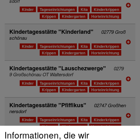
sdorf
Kinder
Tageseinrichtungen
Kita
Kinderkrippen
Krippen
Kindergarten
Horteinrichtung
Kindertagesstätte "Kinderland"
02779 Groß
schönau
Kinder
Tageseinrichtungen
Kita
Kinderkrippen
Krippen
Kindergarten
Horteinrichtung
Kindertagesstätte "Lauschezwerge"
0279
9 Großschönau OT Waltersdorf
Kinder
Tageseinrichtungen
Kita
Kinderkrippen
Krippen
Kindergarten
Horteinrichtung
Kindertagesstätte "Pfiffikus"
02747 Großhen
nersdorf
Kinder
Tageseinrichtungen
Kita
Kinderkrippen
Krippen
Kindergarten
Horteinrichtung
Informationen, die wir