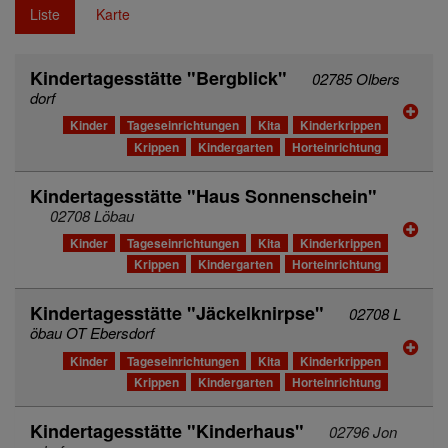
Liste
Karte
Kindertagesstätte "Bergblick"
02785 Olbers
dorf
Kinder
Tageseinrichtungen
Kita
Kinderkrippen
Krippen
Kindergarten
Horteinrichtung
Kindertagesstätte "Haus Sonnenschein"
02708 Löbau
Kinder
Tageseinrichtungen
Kita
Kinderkrippen
Krippen
Kindergarten
Horteinrichtung
Kindertagesstätte "Jäckelknirpse"
02708 L
öbau OT Ebersdorf
Kinder
Tageseinrichtungen
Kita
Kinderkrippen
Krippen
Kindergarten
Horteinrichtung
Kindertagesstätte "Kinderhaus"
02796 Jon