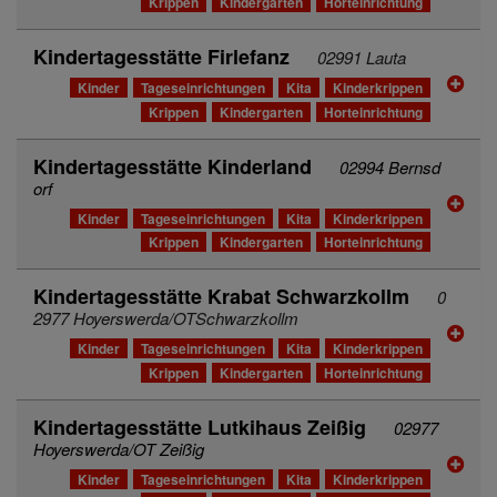
Krippen
Kindergarten
Horteinrichtung
Kindertagesstätte Firlefanz
02991 Lauta
Kinder
Tageseinrichtungen
Kita
Kinderkrippen
Krippen
Kindergarten
Horteinrichtung
Kindertagesstätte Kinderland
02994 Bernsd
orf
Kinder
Tageseinrichtungen
Kita
Kinderkrippen
Krippen
Kindergarten
Horteinrichtung
Kindertagesstätte Krabat Schwarzkollm
0
2977 Hoyerswerda/OTSchwarzkollm
Kinder
Tageseinrichtungen
Kita
Kinderkrippen
Krippen
Kindergarten
Horteinrichtung
Kindertagesstätte Lutkihaus Zeißig
02977
Hoyerswerda/OT Zeißig
Kinder
Tageseinrichtungen
Kita
Kinderkrippen