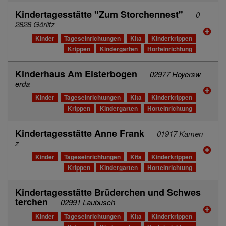
Kindertagesstätte "Zum Storchennest"
0
2828 Görlitz
Kinder
Tageseinrichtungen
Kita
Kinderkrippen
Krippen
Kindergarten
Horteinrichtung
Kinderhaus Am Elsterbogen
02977 Hoyersw
erda
Kinder
Tageseinrichtungen
Kita
Kinderkrippen
Krippen
Kindergarten
Horteinrichtung
Kindertagesstätte Anne Frank
01917 Kamen
z
Kinder
Tageseinrichtungen
Kita
Kinderkrippen
Krippen
Kindergarten
Horteinrichtung
Kindertagesstätte Brüderchen und Schwes
terchen
02991 Laubusch
Kinder
Tageseinrichtungen
Kita
Kinderkrippen