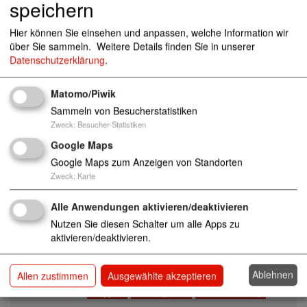
Kindertagesstätte "Spatzennest"
speichern
02763 Zitt
au
Hier können Sie einsehen und anpassen, welche Information wir
Kinder
Tageseinrichtungen
Kita
Kinderkrippen
über Sie sammeln.
Weitere Details finden Sie in unserer
Krippen
Kindergarten
Horteinrichtung
Datenschutzerklärung
.
Kindertagesstätte "Spatzennest"
02742 Ne
Matomo/Piwik
usalza-Spremberg OT Friedersdorf
Sammeln von Besucherstatistiken
Kinder
Tageseinrichtungen
Kita
Kinderkrippen
Zweck
:
Besucher-Statistiken
Krippen
Kindergarten
Horteinrichtung
Google Maps
Google Maps zum Anzeigen von Standorten
Kindertagesstätte "Spielhäusel"
02708 Dürr
Zweck
:
Karte
hennersdorf
Kinder
Tageseinrichtungen
Kita
Kinderkrippen
Alle Anwendungen aktivieren/deaktivieren
Krippen
Kindergarten
Horteinrichtung
Nutzen Sie diesen Schalter um alle Apps zu
aktivieren/deaktivieren.
Kindertagesstätte "Spreequellspatzen"
0
2727 Ebersbach-Neugersdorf
Ablehnen
Allen zustimmen
Ausgewählte akzeptieren
Kinder
Tageseinrichtungen
Kita
Kinderkrippen
Krippen
Kindergarten
Horteinrichtung