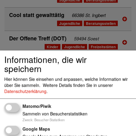
Cool statt gewalttätig
66386 St. Ingbert
Jugendliche
Beratungsstellen
Der Offene Treff (DOT)
59494 Soest
Kinder
Jugendliche
Freizeitstätten
Informationen, die wir
Desperados Kreisjugendwerk AWO Region
speichern
Hannover e.V.
30455 Hannover
Kinder
Jugendliche
Kinder- und Jugenddörfer
Hier können Sie einsehen und anpassen, welche Information wir
Ferien
Freizeit
über Sie sammeln.
Weitere Details finden Sie in unserer
Datenschutzerklärung
.
Die Insel Kreisjugendwerk AWO Region Ha
nnover e.V.
30455 Hannover
Matomo/Piwik
Kinder
Jugendliche
Kinder- und Jugenddörfer
Sammeln von Besucherstatistiken
Ferien
Freizeit
Zweck
:
Besucher-Statistiken
Google Maps
Die Wellenbrecher Kreisjugendwerk AWO R