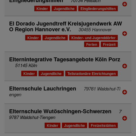
70734 Fellbach
Kinder
Jugendliche
Eingliederungshilfen
El Dorado Jugendtreff Kreisjugendwerk AW
O Region Hannover e.V.
30455 Hannover
Kinder
Jugendliche
Kinder- und Jugenddörfer
Ferien
Freizeit
Elternintegrative Tagesangebote Köln Porz
51145 Köln
Kinder
Jugendliche
Teilstationäre Einrichtungen
Elternschule Lauchringen
79761 Waldshut-Ti
engen
Elternschule Wutöschingen-Schwerzen
7
9787 Waldshut-Tiengen
Kinder
Jugendliche
Freizeitstätten