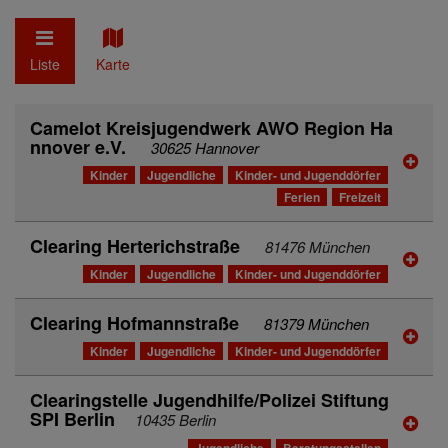
Liste
Karte
Camelot Kreisjugendwerk AWO Region Ha
nnover e.V.
30625 Hannover
Kinder
Jugendliche
Kinder- und Jugenddörfer
Ferien
Freizeit
Clearing Herterichstraße
81476 München
Kinder
Jugendliche
Kinder- und Jugenddörfer
Clearing Hofmannstraße
81379 München
Kinder
Jugendliche
Kinder- und Jugenddörfer
Clearingstelle Jugendhilfe/Polizei Stiftung
SPI Berlin
10435 Berlin
Jugendliche
Beratungsstellen