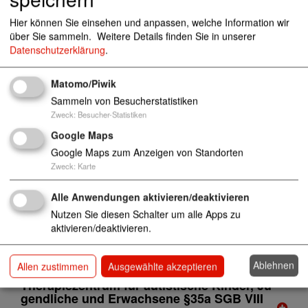
Hier können Sie einsehen und anpassen, welche Information wir
über Sie sammeln.
Weitere Details finden Sie in unserer
Liste
Karte
Datenschutzerklärung
.
Matomo/Piwik
Integrationshilfen für Kinder, Jugendliche u
nd junge Erwachsene mit Autismus §35a S
Sammeln von Besucherstatistiken
GB VIII
68161 Mannheim
Zweck
:
Besucher-Statistiken
Google Maps
Jugendhilfe / Eingliederungshilfe AWOSOZI
Google Maps zum Anzeigen von Standorten
ALe Dienste gGmbH Standort Lüchow
294
Zweck
:
Karte
39 Lüchow
Alle Anwendungen aktivieren/deaktivieren
Kinder
Jugendliche
Eingliederungshilfen
Nutzen Sie diesen Schalter um alle Apps zu
aktivieren/deaktivieren.
Soziale Dienste
Kinder
Jugendliche
Eingliederungshilfen
Ablehnen
Allen zustimmen
Ausgewählte akzeptieren
Therapiezentrum für autistische Kinder, Ju
gendliche und Erwachsene §35a SGB VIII