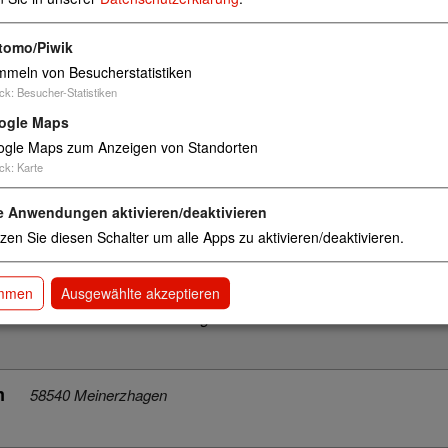
im Verbund Altenhagen
58097 Hagen
tomo/Piwik
meln von Besucherstatistiken
m
58636 Iserlohn
ck
:
Besucher-Statistiken
ogle Maps
gle Maps zum Anzeigen von Standorten
58579 Schalksmühle
ck
:
Karte
e Anwendungen aktivieren/deaktivieren
achrodt Mitte
zen Sie diesen Schalter um alle Apps zu aktivieren/deaktivieren.
58769 Nachrodt
immen
Ausgewählte akzeptieren
um im Verbund
58119 Hagen-Hohenl.
um
58540 Meinerzhagen