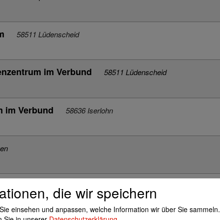
um
58511 Lüdenscheid
ienzentrum im Verbund
58511 Lüdenscheid
um im Verbund
58636 Iserlohn
gen
um im Verbund
58099 Hagen
ationen, die wir speichern
Sie einsehen und anpassen, welche Information wir über Sie sammeln.
n Sie in unserer
Datenschutzerklärung
.