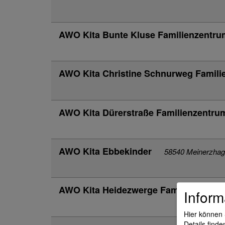
AWO Kita Bunte Kluse Familienzentr
AWO Kita Christine Schnurweg Famil
AWO Kita Dürerstraße Familienzentr
AWO Kita Ebbekinder
58540 Meinerzha
AWO Kita Heidezwerge Familienzentr
Inform
Hier können 
Details finde