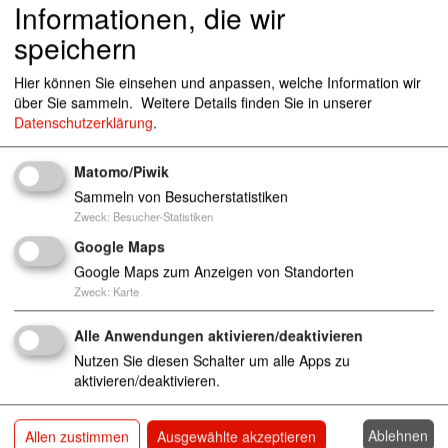
Informationen, die wir
Krippen
Kindergarten
Horteinrichtung
speichern
Kita und Familienzentrum Münsterstraße
49525 Lengerich
Hier können Sie einsehen und anpassen, welche Information wir
über Sie sammeln.
Weitere Details finden Sie in unserer
Kinder
Tageseinrichtungen
Kita
Kinderkrippen
Datenschutzerklärung
.
Krippen
Kindergarten
Horteinrichtung
Kita und Familienzentrum Nerzweg
Matomo/Piwik
48157
Münster
Sammeln von Besucherstatistiken
Zweck
:
Besucher-Statistiken
Kinder
Tageseinrichtungen
Kita
Kinderkrippen
Krippen
Kindergarten
Horteinrichtung
Google Maps
Google Maps zum Anzeigen von Standorten
Kita und Familienzentrum Nienborger Dam
Zweck
:
Karte
m
48599 Gronau-Epe
Alle Anwendungen aktivieren/deaktivieren
Kinder
Tageseinrichtungen
Kita
Kinderkrippen
Krippen
Kindergarten
Horteinrichtung
Nutzen Sie diesen Schalter um alle Apps zu
aktivieren/deaktivieren.
Kita und Familienzentrum Paschenbergstra
ße
45699 Herten
Ablehnen
Allen zustimmen
Ausgewählte akzeptieren