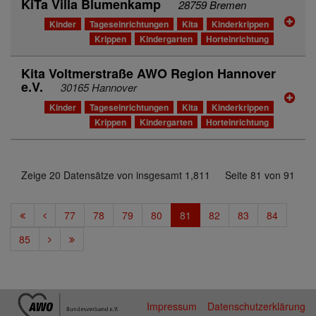
KiTa Villa Blumenkamp
28759 Bremen
Kinder
Tageseinrichtungen
Kita
Kinderkrippen
Krippen
Kindergarten
Horteinrichtung
Kita Voltmerstraße AWO Region Hannover
e.V.
30165 Hannover
Kinder
Tageseinrichtungen
Kita
Kinderkrippen
Krippen
Kindergarten
Horteinrichtung
Zeige 20 Datensätze von insgesamt 1,811
Seite 81 von 91
77
78
79
80
81
82
83
84
85
Impressum
Datenschutzerklärung