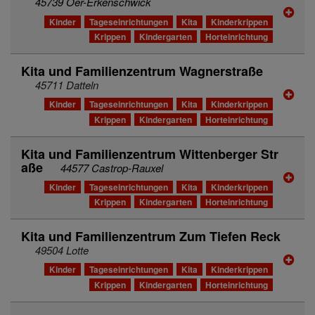
45739 Oer-Erkenschwick
Kinder
Tageseinrichtungen
Kita
Kinderkrippen
Krippen
Kindergarten
Horteinrichtung
Kita und Familienzentrum Wagnerstraße
45711 Datteln
Kinder
Tageseinrichtungen
Kita
Kinderkrippen
Krippen
Kindergarten
Horteinrichtung
Kita und Familienzentrum Wittenberger Str
aße
44577 Castrop-Rauxel
Kinder
Tageseinrichtungen
Kita
Kinderkrippen
Krippen
Kindergarten
Horteinrichtung
Kita und Familienzentrum Zum Tiefen Reck
49504 Lotte
Kinder
Tageseinrichtungen
Kita
Kinderkrippen
Krippen
Kindergarten
Horteinrichtung