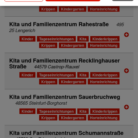
Kinder
Tageseinrichtungen
Kita
Kinderkrippen
Krippen
Kindergarten
Horteinrichtung
Kita und Familienzentrum Rahestraße
495
25 Lengerich
Kinder
Tageseinrichtungen
Kita
Kinderkrippen
Krippen
Kindergarten
Horteinrichtung
Kita und Familienzentrum Recklinghauser
Straße
44579 Castrop-Rauxel
Kinder
Tageseinrichtungen
Kita
Kinderkrippen
Krippen
Kindergarten
Horteinrichtung
Kita und Familienzentrum Sauerbruchweg
48565 Steinfurt-Borghorst
Kinder
Tageseinrichtungen
Kita
Kinderkrippen
Krippen
Kindergarten
Horteinrichtung
Kita und Familienzentrum Schumannstraße