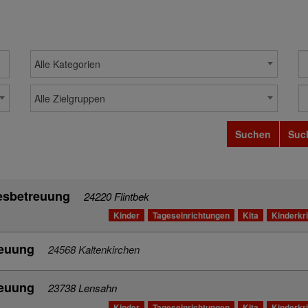
Alle Kategorien
Alle Zielgruppen
Suchen
Suc
gesbetreuung
24220 Flintbek
Kinder
Tageseinrichtungen
Kita
Kinderkr
reuung
24568 Kaltenkirchen
reuung
23738 Lensahn
Kinder
Tageseinrichtungen
Kita
Kinderkr