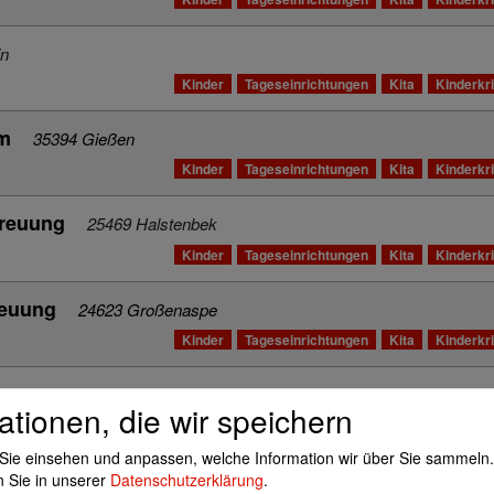
in
Kinder
Tageseinrichtungen
Kita
Kinderkr
um
35394 Gießen
Kinder
Tageseinrichtungen
Kita
Kinderkr
treuung
25469 Halstenbek
Kinder
Tageseinrichtungen
Kita
Kinderkr
reuung
24623 Großenaspe
Kinder
Tageseinrichtungen
Kita
Kinderkr
treuung
24808 Jevenstedt
ationen, die wir speichern
Kinder
Tageseinrichtungen
Kita
Kinderkr
Sie einsehen und anpassen, welche Information wir über Sie sammeln.
euung
21465 Wentorf
n Sie in unserer
Datenschutzerklärung
.