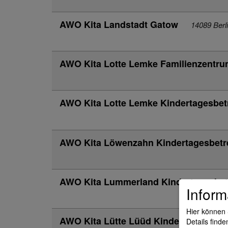
AWO Kita Landstadt Gatow
14089 Berl
AWO Kita Lotte Lemke Familienzentr
AWO Kita Lotte Lemke Kindertagesbe
AWO Kita Löwenzahn Kindertagesbet
AWO Kita Lummerland Kindertagesbe
Inform
Hier können 
AWO Kita Lütte Lüüd Kindertagesbetr
Details finde