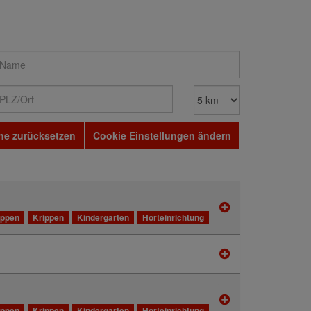
he zurücksetzen
Cookie Einstellungen ändern
ippen
Krippen
Kindergarten
Horteinrichtung
ippen
Krippen
Kindergarten
Horteinrichtung