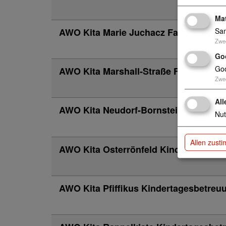
Ma
AWO Kita Marie Juchacz Familienzent
Sam
Zwe
Go
Goo
AWO Kita Marshall-Straße Familienze
Zwe
All
AWO Kita Neudorf-Bornstein Sternent
Nut
Allen zust
AWO Kita Osterrönfeld Kindertagesbe
AWO Kita Pfiffikus Kindertagesbetreu