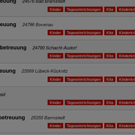
reuung
24576 Bad Bramstedt
Kinder
Tageseinrichtungen
Kita
Kinderkr
reuung
24796 Bovenau
Kinder
Tageseinrichtungen
Kita
Kinderkr
sbetreuung
24790 Schacht-Audorf
Kinder
Tageseinrichtungen
Kita
Kinderkr
reuung
23569 Lübeck-Kücknitz
Kinder
Tageseinrichtungen
Kita
Kinderkr
eid
Kinder
Tageseinrichtungen
Kita
Kinderkr
betreuung
25355 Barmstedt
Kinder
Tageseinrichtungen
Kita
Kinderkr