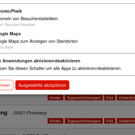
Kinder
Tageseinrichtungen
Kita
Kinderkr
tomo/Piwik
rum
meln von Besucherstatistiken
35396 Gießen
ck
:
Besucher-Statistiken
Kinder
Tageseinrichtungen
Kita
Kinderkr
ogle Maps
gle Maps zum Anzeigen von Standorten
ntrum
35394 Gießen
ck
:
Karte
Kinder
Tageseinrichtungen
Kita
Kinderkr
e Anwendungen aktivieren/deaktivieren
aler Kindertagesbetreuung
24214 Neudorf-Bornstein
zen Sie diesen Schalter um alle Apps zu aktivieren/deaktivieren.
Kinder
Tageseinrichtungen
Kita
Kinderkr
immen
Ausgewählte akzeptieren
treuung
24783 Osterrönfeld
Kinder
Tageseinrichtungen
Kita
Kinderkr
ung
25421 Pinneberg
Kinder
Tageseinrichtungen
Kita
Kinderkr