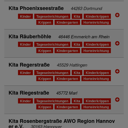
Kita Phoenixseestraße
44263 Dortmund
Kinder
Tageseinrichtungen
Kita
Kinderkrippen
Krippen
Kindergarten
Horteinrichtung
Kita Räuberhöhle
46446 Emmerich am Rhein
Kinder
Tageseinrichtungen
Kita
Kinderkrippen
Krippen
Kindergarten
Horteinrichtung
Kita Regerstraße
45529 Hattingen
Kinder
Tageseinrichtungen
Kita
Kinderkrippen
Krippen
Kindergarten
Horteinrichtung
Kita Riegestraße
45772 Marl
Kinder
Tageseinrichtungen
Kita
Kinderkrippen
Krippen
Kindergarten
Horteinrichtung
Kita Rosenbergstraße AWO Region Hannov
er e.V.
30163 Hannover