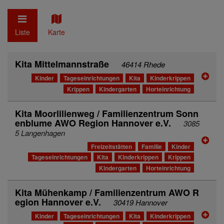
Liste
Karte
Kita Mittelmannstraße
46414 Rhede
Kinder
Tageseinrichtungen
Kita
Kinderkrippen
Krippen
Kindergarten
Horteinrichtung
Kita Moorlilienweg / Familienzentrum Sonn
enblume AWO Region Hannover e.V.
3085
5 Langenhagen
Freizeitstätten
Familie
Kinder
Tageseinrichtungen
Kita
Kinderkrippen
Krippen
Kindergarten
Horteinrichtung
Kita Mühenkamp / Familienzentrum AWO R
egion Hannover e.V.
30419 Hannover
Kinder
Tageseinrichtungen
Kita
Kinderkrippen