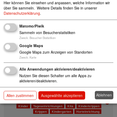
Hier können Sie einsehen und anpassen, welche Information wir
Kita Ostring
45731 Waltrop
über Sie sammeln.
Weitere Details finden Sie in unserer
Datenschutzerklärung
.
Kinder
Tageseinrichtungen
Kita
Kinderkrippen
Krippen
Kindergarten
Horteinrichtung
Matomo/Piwik
Kita Overdinkelstraße
48599 Gronau
Sammeln von Besucherstatistiken
Zweck
:
Besucher-Statistiken
Kinder
Tageseinrichtungen
Kita
Kinderkrippen
Krippen
Kindergarten
Horteinrichtung
Google Maps
Google Maps zum Anzeigen von Standorten
Kita Petermannstraße / Familienzentrum A
Zweck
:
Karte
WO Region Hannover e.V.
30455 Hannover
Alle Anwendungen aktivieren/deaktivieren
Kinder
Tageseinrichtungen
Kita
Kinderkrippen
Nutzen Sie diesen Schalter um alle Apps zu
Krippen
Kindergarten
Horteinrichtung
aktivieren/deaktivieren.
Freizeitstätten
Familie
Kita Pfarrlandplatz AWO Region Hannover
Ablehnen
Allen zustimmen
Ausgewählte akzeptieren
e.V.
30451 Hannover
Kinder
Tageseinrichtungen
Kita
Kinderkrippen
Krippen
Kindergarten
Horteinrichtung