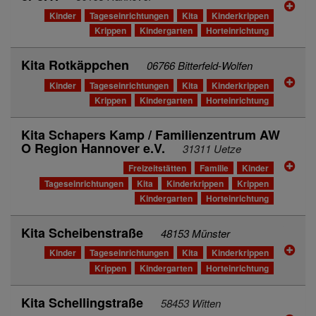
Kinder
Tageseinrichtungen
Kita
Kinderkrippen
Krippen
Kindergarten
Horteinrichtung
Kita Rotkäppchen
06766 Bitterfeld-Wolfen
Kinder
Tageseinrichtungen
Kita
Kinderkrippen
Krippen
Kindergarten
Horteinrichtung
Kita Schapers Kamp / Familienzentrum AW
O Region Hannover e.V.
31311 Uetze
Freizeitstätten
Familie
Kinder
Tageseinrichtungen
Kita
Kinderkrippen
Krippen
Kindergarten
Horteinrichtung
Kita Scheibenstraße
48153 Münster
Kinder
Tageseinrichtungen
Kita
Kinderkrippen
Krippen
Kindergarten
Horteinrichtung
Kita Schellingstraße
58453 Witten