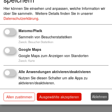
https://www.awo-spandau.de/beratung.html
Hier können Sie einsehen und anpassen, welche Information wir
030 / 36 28 38 68
über Sie sammeln.
Weitere Details finden Sie in unserer
Datenschutzerklärung
.
Schuldnerberatungsstellen/Schuldner- und Verbra
Matomo/Piwik
ucherinsolvenzberatung
Sammeln von Besucherstatistiken
Zweck
:
Besucher-Statistiken
Google Maps
Google Maps zum Anzeigen von Standorten
Zweck
:
Karte
Alle Anwendungen aktivieren/deaktivieren
Nutzen Sie diesen Schalter um alle Apps zu
aktivieren/deaktivieren.
Ablehnen
Allen zustimmen
Ausgewählte akzeptieren