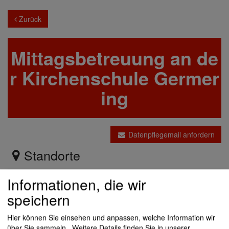
Zurück
Mittagsbetreuung an de
r Kirchenschule Germer
ing
Datenpflegemail anfordern
Standorte
Informationen, die wir
Planegger Straße 9, 82110 Germering
speichern
Hier können Sie einsehen und anpassen, welche Information wir
089/848941
über Sie sammeln.
Weitere Details finden Sie in unserer