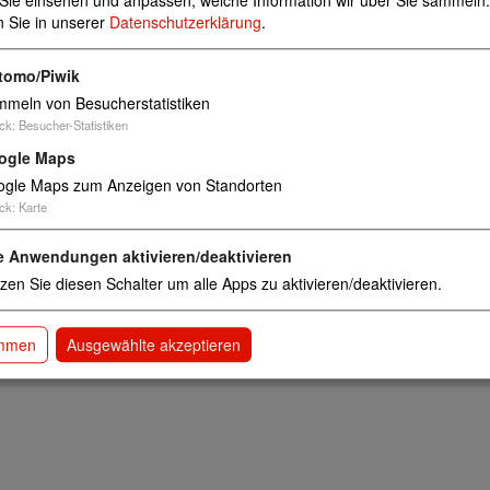
Sie einsehen und anpassen, welche Information wir über Sie sammeln.
n Sie in unserer
Datenschutzerklärung
.
Seniorenbegegnungsstätten/ Seniorentagesstätten/ Seni
tomo/Piwik
meln von Besucherstatistiken
ck
:
Besucher-Statistiken
ogle Maps
gle Maps zum Anzeigen von Standorten
ck
:
Karte
e Anwendungen aktivieren/deaktivieren
zen Sie diesen Schalter um alle Apps zu aktivieren/deaktivieren.
immen
Ausgewählte akzeptieren