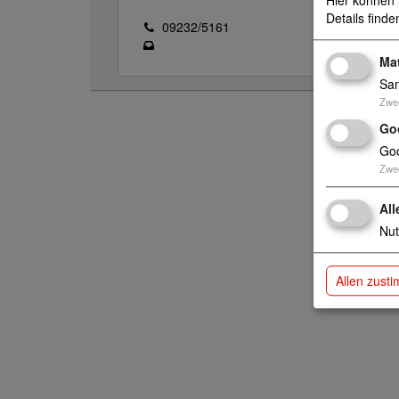
Hier können 
Details finde
09232/5161
Ma
Sam
Zwe
Go
Goo
Zwe
All
Nut
Allen zust