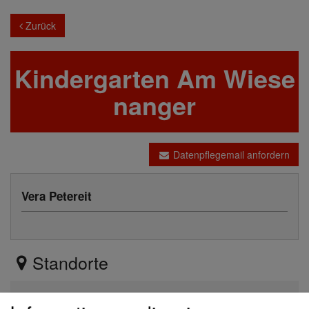
Zurück
Kindergarten Am Wiese
nanger
Datenpflegemail anfordern
Vera Petereit
Standorte
Hildegard-von-Bingen-Anger 26, 80937 Mün