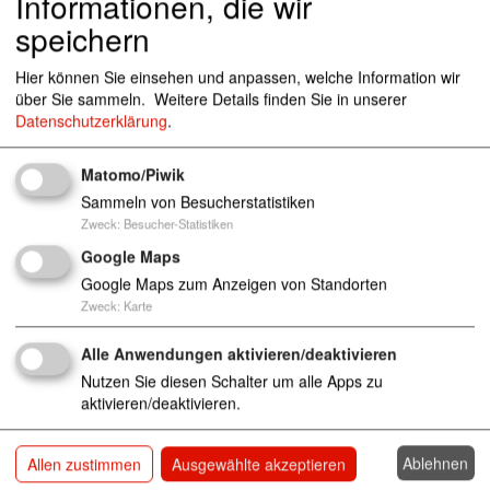
Informationen, die wir
chen
speichern
Hier können Sie einsehen und anpassen, welche Information wir
089/31858817
über Sie sammeln.
Weitere Details finden Sie in unserer
089/31858931
Datenschutzerklärung
.
Matomo/Piwik
Sammeln von Besucherstatistiken
Einrichtungen der Tagespflege für Kinder
Zweck
:
Besucher-Statistiken
Anzahl Plätze: 75
Google Maps
Google Maps zum Anzeigen von Standorten
Zweck
:
Karte
Alle Anwendungen aktivieren/deaktivieren
Nutzen Sie diesen Schalter um alle Apps zu
aktivieren/deaktivieren.
Ablehnen
Allen zustimmen
Ausgewählte akzeptieren