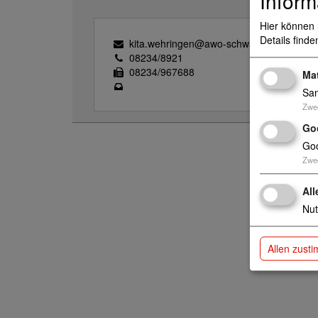
Inform
Hier können 
Details finde
kita.wehringen@awo-schwaben.de
08234/8921
08234/967688
Ma
Sam
Zwe
Go
Goo
Zwe
All
Nut
Allen zust