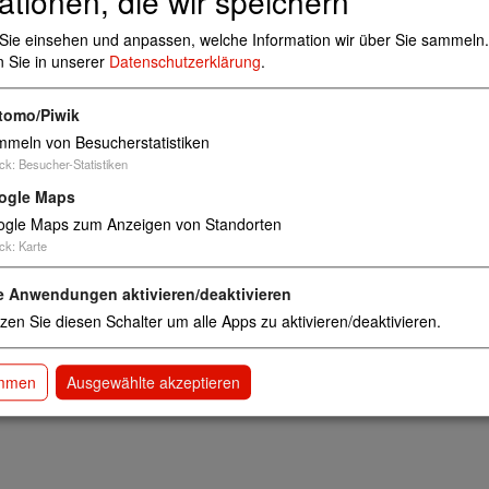
ationen, die wir speichern
Sie einsehen und anpassen, welche Information wir über Sie sammeln.
Einrichtungen der Tagespflege für Kinder
n Sie in unserer
Datenschutzerklärung
.
Anzahl Plätze: 80
tomo/Piwik
meln von Besucherstatistiken
ck
:
Besucher-Statistiken
ogle Maps
gle Maps zum Anzeigen von Standorten
ck
:
Karte
e Anwendungen aktivieren/deaktivieren
zen Sie diesen Schalter um alle Apps zu aktivieren/deaktivieren.
immen
Ausgewählte akzeptieren