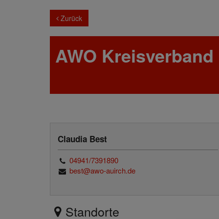
Zurück
AWO Kreisverband A
Claudia Best
04941/7391890
best@awo-auirch.de
Standorte