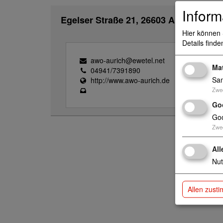
Inform
Egelser Straße 21, 26603 Aurich
Hier können 
Details finde
awo-aurich@ewetel.net
Ma
04941/7391890
Sam
http://www.awo-aurich.de
Zwe
Go
Goo
Zwe
All
Nut
Allen zust