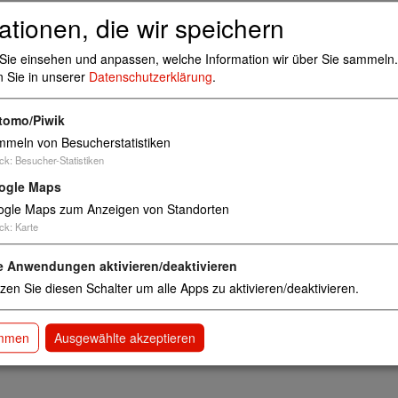
ationen, die wir speichern
Sie einsehen und anpassen, welche Information wir über Sie sammeln.
n Sie in unserer
Datenschutzerklärung
.
Ambulant Betreutes Wohnen für Senioren
tomo/Piwik
meln von Besucherstatistiken
ck
:
Besucher-Statistiken
ogle Maps
gle Maps zum Anzeigen von Standorten
ck
:
Karte
e Anwendungen aktivieren/deaktivieren
zen Sie diesen Schalter um alle Apps zu aktivieren/deaktivieren.
immen
Ausgewählte akzeptieren