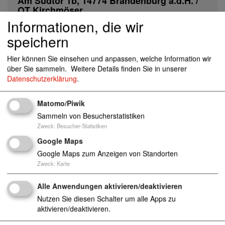
Am Südtor 1b, 14774 Brandenburg a.d.H. /
OT Kirchmöser
Informationen, die wir
speichern
tagespflege@awo-brandenburg-havel.de
Hier können Sie einsehen und anpassen, welche Information wir
03381 8040880
über Sie sammeln.
Weitere Details finden Sie in unserer
http://awo-brandenburg-havel.de/altenhilfe/t
Datenschutzerklärung
.
agespflege/ueber-uns.html
03381 8040882
Matomo/Piwik
Sammeln von Besucherstatistiken
Zweck
:
Besucher-Statistiken
Solitäre Tages- und/oder Nachtpflegeeinrichtunge
Google Maps
n nach § 41 SGB XI
Google Maps zum Anzeigen von Standorten
Anzahl Plätze: 12
Zweck
:
Karte
Alle Anwendungen aktivieren/deaktivieren
Nutzen Sie diesen Schalter um alle Apps zu
aktivieren/deaktivieren.