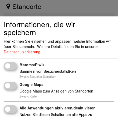
Standorte
Zum Jagenstein 20, 14478 Potsdam
Informationen, die wir
speichern
Hier können Sie einsehen und anpassen, welche Information wir
sz-potsdam@awo-potsdam.de
über Sie sammeln.
Weitere Details finden Sie in unserer
0331 88700
Datenschutzerklärung
.
https://www.awo-potsdam.de/einrichtungen-
und-dienste/senioren/potsdam/articles/kaethe-k
ollwitz-haus-tagespflege.html
Matomo/Piwik
0331 878181
Sammeln von Besucherstatistiken
Zweck
:
Besucher-Statistiken
Google Maps
Google Maps zum Anzeigen von Standorten
Solitäre Tages- und/oder Nachtpflegeeinrichtunge
n nach § 41 SGB XI
Zweck
:
Karte
Anzahl Plätze: 16
Alle Anwendungen aktivieren/deaktivieren
Nutzen Sie diesen Schalter um alle Apps zu