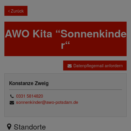
Zurück
AWO Kita “Sonnenkinde
r“
Datenpflegemail anfordern
Konstanze Zweig
0331 5814820
sonnenkinder@awo-potsdam.de
Standorte