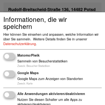
Rudolf-Breitscheid-Straße 136, 14482 Potsd
am
Informationen, die wir
speichern
sonnenkinder@awo-potsdam.de
Hier können Sie einsehen und anpassen, welche Information wir
0331 717064
über Sie sammeln.
Weitere Details finden Sie in unserer
https://www.awo-potsdam.de/einrichtungen-
Datenschutzerklärung
.
und-dienste/kinder-jugendliche/kitas-horte/articl
es/kita-sonnenkinder.html
Matomo/Piwik
0331 717065
Sammeln von Besucherstatistiken
Zweck
:
Besucher-Statistiken
Google Maps
Kindertageseinrichtungen (Kinderkrippen, Kinderg
Google Maps zum Anzeigen von Standorten
ärten und Horteinrichtungen)
Zweck
:
Karte
Anzahl Plätze: 124
Alle Anwendungen aktivieren/deaktivieren
Nutzen Sie diesen Schalter um alle Apps zu
aktivieren/deaktivieren.