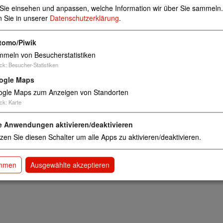
row
Sie einsehen und anpassen, welche Information wir über Sie sammeln.
n Sie in unserer
Datenschutzerklärung
.
tomo/Piwik
meln von Besucherstatistiken
ck
:
Besucher-Statistiken
ogle Maps
gle Maps zum Anzeigen von Standorten
ck
:
Karte
e Anwendungen aktivieren/deaktivieren
zen Sie diesen Schalter um alle Apps zu aktivieren/deaktivieren.
immen
Ausgewählte akzeptieren