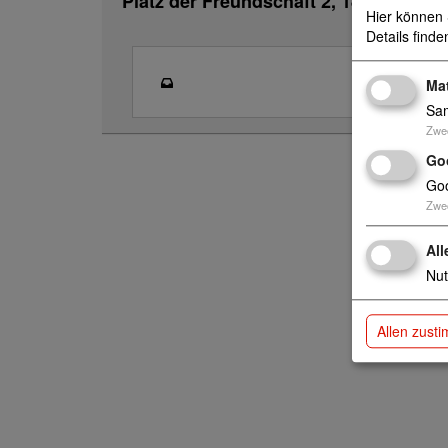
Platz der Freundschaft 2, 18273 Güst
Hier können 
Details finde
Ma
Sam
Zwe
Go
Goo
Zwe
All
Nut
Allen zust