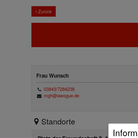
Zurück
Frau Wunsch
03843/7284238
mgh@awogue.de
Standorte
Inform