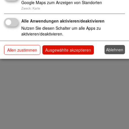
Google Maps zum Anzeigen von Standorten
Zweck
:
Karte
fritz-von-gehlen-haus@awo-niederrhein.de
02103 255950
Alle Anwendungen aktivieren/deaktivieren
https://www.awo-nr.de/dienste-einrichtunge
Nutzen Sie diesen Schalter um alle Apps zu
n/menschen-mit-behinderung/besondere-wohnf
aktivieren/deaktivieren.
orm-fritz-von-gehlen-haus
Ablehnen
Allen zustimmen
Ausgewählte akzeptieren