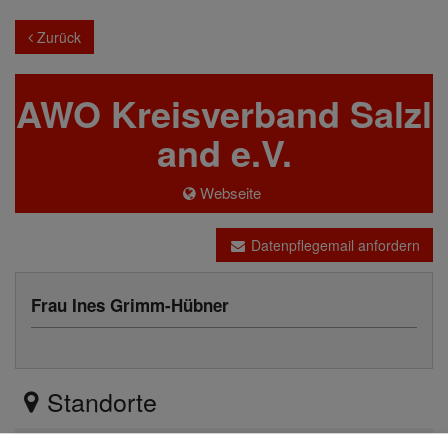
Zurück
AWO Kreisverband Salzl
and e.V.
Webseite
Datenpflegemail anfordern
Frau Ines Grimm-Hübner
Standorte