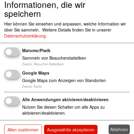
Informationen, die wir
Otto-Kohle-Str. 23, 39218 Schönebeck
speichern
Hier können Sie einsehen und anpassen, welche Information wir
awo@awo-slk.de
über Sie sammeln.
Weitere Details finden Sie in unserer
03928 70 20 12
Datenschutzerklärung
.
http://www.awo-slk.de
Matomo/Piwik
Sammeln von Besucherstatistiken
Zweck
:
Besucher-Statistiken
Geschäftsstellen
Google Maps
Google Maps zum Anzeigen von Standorten
Zweck
:
Karte
Alle Anwendungen aktivieren/deaktivieren
Nutzen Sie diesen Schalter um alle Apps zu
aktivieren/deaktivieren.
Ablehnen
Allen zustimmen
Ausgewählte akzeptieren