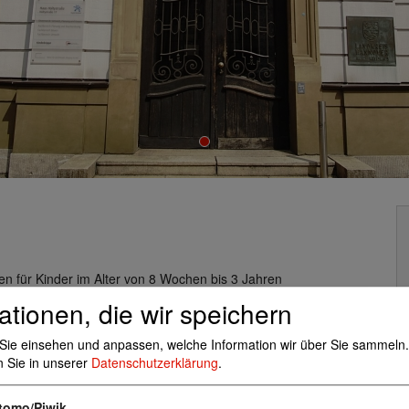
en für Kinder im Alter von 8 Wochen bis 3 Jahren
egion Hannover
ationen, die wir speichern
over e. V. belegt
Sie einsehen und anpassen, welche Information wir über Sie sammeln.
n Sie in unserer
Datenschutzerklärung
.
ng befinden, bieten wir Sonderdienste:
tomo/Piwik