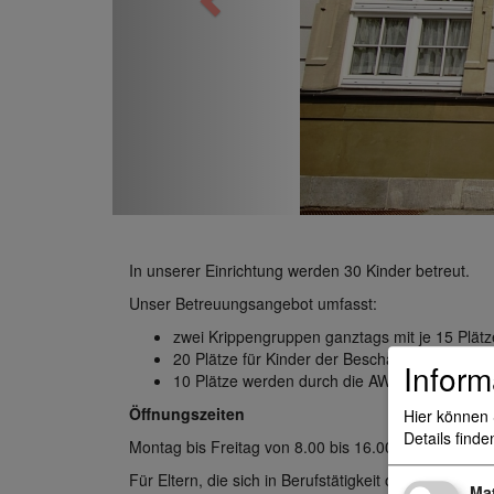
s
In unserer Einrichtung werden 30 Kinder betreut.
Unser Betreuungsangebot umfasst:
zwei Krippengruppen ganztags mit je 15 Plätz
20 Plätze für Kinder der Beschäftigten der R
Inform
10 Plätze werden durch die AWO Region Hann
Öffnungszeiten
Hier können 
Details finde
Montag bis Freitag von 8.00 bis 16.00 Uhr
Für Eltern, die sich in Berufstätigkeit oder Ausbildu
Ma