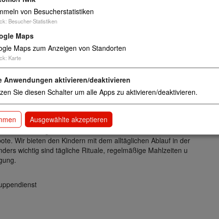
meln von Besucherstatistiken
ck
:
Besucher-Statistiken
ogle Maps
gle Maps zum Anzeigen von Standorten
ck
:
Karte
e Anwendungen aktivieren/deaktivieren
auf jedes Kind abgestimmte Eingewöhnung, die ihm hilft eine g
zen Sie diesen Schalter um alle Apps zu aktivieren/deaktivieren.
bauen. Wir geben den Kindern Nähe, Aufmerksamkeit und Si
ntwicklung.
immen
Ausgewählte akzeptieren
elt auseinander. Kinder sind neugierig, wollen Neues entdecke
sem Prozess begleiten wir die Kinder aufmerksam. Wir stärke
ote. Wir bieten den Kindern mit dem alltäglichen Ablauf in der
ders wichtig sind tägliche Rituale, regelmäßige Mahlzeiten u
gung.
ruppendienst