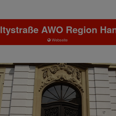
ltystraße AWO Region Han
Webseite