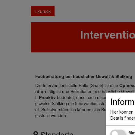
Zurück
Interventi
Fachberatung bei häuslicher Gewalt & Stalking
Die Interventionsstelle Halle (Saale) ist eine
Opfersc
ntion
tätig ist und Betroffenen, die häusliche Gewal
t.
Proaktiv
bedeutet, dass nach einem Polizeieinsa
Inform
gsweise Stalking die Interventionsstelle informiert
et. Selbstverständlich können sich Betroffene, Angeh
Hier können 
gsstelle wenden.
Details finde
Standorte
Ma