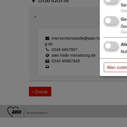
Sam
Zwe
,
Go
Goo
Zwe
interventionsstelle@awo-halle-mersebur
g.de
All
0345 6867907
Nut
awo-halle-merseburg.de
0345 86867845
Allen zust
Zurück