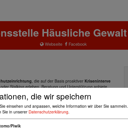
onsstelle Häusliche Gewalt
Webseite
Facebook
hutzeinrichtung
, die auf der Basis proaktiver
Kriseninterve
t oder Stalking erleben, Beratung und Unterstützung anbiete
tz oder Anzeigenaufnahme wegen häuslicher Gewalt beziehun
ationen, die wir speichern
 wird und den betroffenen Frauen und Männern Beratung anbiet
örige oder Fachkräfte auch auf Eigeninitiative an die Beratun
Sie einsehen und anpassen, welche Information wir über Sie sammeln.
n Sie in unserer
Datenschutzerklärung
.
tomo/Piwik