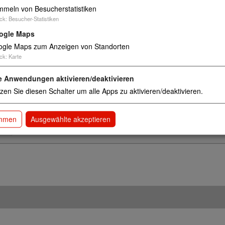
meln von Besucherstatistiken
ck
:
Besucher-Statistiken
ogle Maps
gle Maps zum Anzeigen von Standorten
ck
:
Karte
Interventionsstellen (für Opfer häuslicher Gewalt)
e Anwendungen aktivieren/deaktivieren
zen Sie diesen Schalter um alle Apps zu aktivieren/deaktivieren.
immen
Ausgewählte akzeptieren