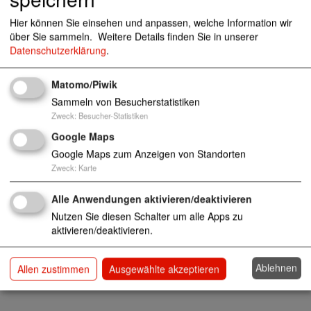
http://www.awo-bb-sued.de
Hier können Sie einsehen und anpassen, welche Information wir
03563 9898-379
über Sie sammeln.
Weitere Details finden Sie in unserer
Datenschutzerklärung
.
Schuldnerberatungsstellen/Schuldner- und Verbra
Matomo/Piwik
ucherinsolvenzberatung
Sammeln von Besucherstatistiken
Zweck
:
Besucher-Statistiken
Google Maps
Google Maps zum Anzeigen von Standorten
Zweck
:
Karte
Alle Anwendungen aktivieren/deaktivieren
Nutzen Sie diesen Schalter um alle Apps zu
aktivieren/deaktivieren.
Ablehnen
Allen zustimmen
Ausgewählte akzeptieren