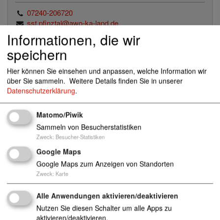
07240-206720
sst.pfinztal@awo-ka-land.de
Informationen, die wir
speichern
Standorte
Hier können Sie einsehen und anpassen, welche Information wir
über Sie sammeln.
Weitere Details finden Sie in unserer
Wesostraße 4, 76327 Pfinztal
Datenschutzerklärung
.
Matomo/Piwik
Sammeln von Besucherstatistiken
sst.pfinztal@awo-ka-land.de
Zweck
:
Besucher-Statistiken
07240-206720
http://www.awo-ka-land.de
Google Maps
07244/7 05 41 34
Google Maps zum Anzeigen von Standorten
Zweck
:
Karte
Alle Anwendungen aktivieren/deaktivieren
Nutzen Sie diesen Schalter um alle Apps zu
aktivieren/deaktivieren.