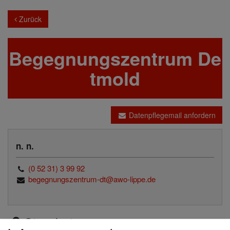
Zurück
Begegnungszentrum De
tmold
Datenpflegemail anfordern
n. n.
(0 52 31) 3 99 92
begegnungszentrum-dt@awo-lippe.de
Standorte