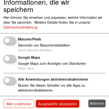
Informationen, die wir
speichern
Elisabethstr.45-47, 32756 Detmold
Hier können Sie einsehen und anpassen, welche Information wir
über Sie sammeln.
Weitere Details finden Sie in unserer
Datenschutzerklärung
.
begegnungszentrum-dt@awo-lippe.de
(0 52 31) 3 99 92
Matomo/Piwik
http://www.awo-lippe.de
(0 52 31) 96 25 43
Sammeln von Besucherstatistiken
Zweck
:
Besucher-Statistiken
Google Maps
Google Maps zum Anzeigen von Standorten
Zweck
:
Karte
Alle Anwendungen aktivieren/deaktivieren
Nutzen Sie diesen Schalter um alle Apps zu
aktivieren/deaktivieren.
Ablehnen
Allen zustimmen
Ausgewählte akzeptieren