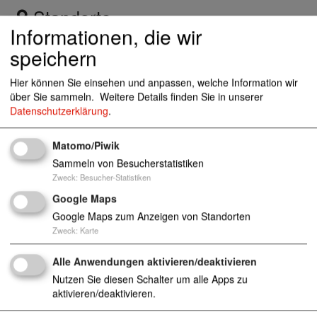
Standorte
Informationen, die wir
speichern
Caspar-Heinrich-Str.15, 33014 Bad Driburg
Hier können Sie einsehen und anpassen, welche Information wir
über Sie sammeln.
Weitere Details finden Sie in unserer
Datenschutzerklärung
.
apd@awo-hoexter.de
(0 52 53) 93 50 217
http://www.awo-hoexter.de
Matomo/Piwik
Sammeln von Besucherstatistiken
Zweck
:
Besucher-Statistiken
Google Maps
Ambulante Pflegedienste/Sozialstationen (§ 72 S
Google Maps zum Anzeigen von Standorten
GB XI bzw. § 36 SGB XI)
Zweck
:
Karte
Alle Anwendungen aktivieren/deaktivieren
Nutzen Sie diesen Schalter um alle Apps zu
aktivieren/deaktivieren.