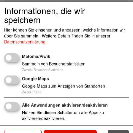
Körtingsdorf 1, 30455 Hannover
Informationen, die wir
speichern
Hier können Sie einsehen und anpassen, welche Information wir
info-E311@awo-wup.de
über Sie sammeln.
Weitere Details finden Sie in unserer
0511-49604-0
Datenschutzerklärung
.
http://www.awo-wup.de/
0511-49604140
Matomo/Piwik
Sammeln von Besucherstatistiken
Zweck
:
Besucher-Statistiken
Seniorenwohnheime
Google Maps
Anzahl Plätze: 94
Google Maps zum Anzeigen von Standorten
Zweck
:
Karte
Alle Anwendungen aktivieren/deaktivieren
Nutzen Sie diesen Schalter um alle Apps zu
aktivieren/deaktivieren.