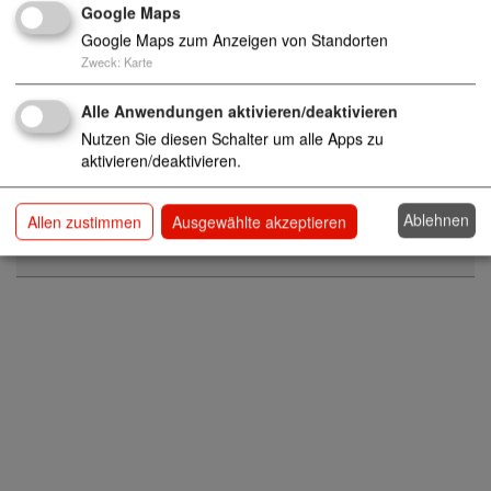
Google Maps
Google Maps zum Anzeigen von Standorten
Zweck
:
Karte
info@awosozial.de
05851/944 51 35
Alle Anwendungen aktivieren/deaktivieren
05851/944 52 08
Nutzen Sie diesen Schalter um alle Apps zu
aktivieren/deaktivieren.
Eingliederungshilfen für Kinder und Jugendliche
Ablehnen
Allen zustimmen
Ausgewählte akzeptieren
mit (drohender) seelischer Behinderung