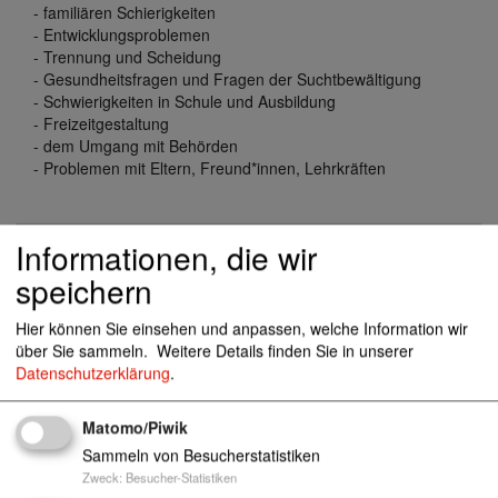
- familiären Schierigkeiten
- Entwicklungsproblemen
- Trennung und Scheidung
- Gesundheitsfragen und Fragen der Suchtbewältigung
- Schwierigkeiten in Schule und Ausbildung
- Freizeitgestaltung
- dem Umgang mit Behörden
- Problemen mit Eltern, Freund*innen, Lehrkräften
Informationen, die wir
Britta Schütz
speichern
041431 862 98-0
Hier können Sie einsehen und anpassen, welche Information wir
info@awosozial.de
über Sie sammeln.
Weitere Details finden Sie in unserer
Datenschutzerklärung
.
Standorte
Matomo/Piwik
Sammeln von Besucherstatistiken
Zweck
:
Besucher-Statistiken
Dannenberger Str. 20, 21368 Dahlenburg