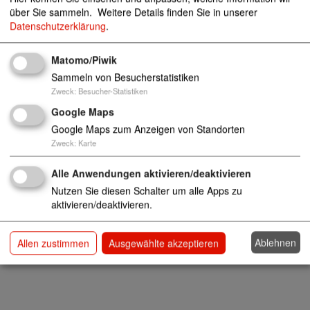
05151-941560
über Sie sammeln.
Weitere Details finden Sie in unserer
05151-941561
Datenschutzerklärung
.
Matomo/Piwik
Sammeln von Besucherstatistiken
Zweck
:
Besucher-Statistiken
Google Maps
Google Maps zum Anzeigen von Standorten
Zweck
:
Karte
Alle Anwendungen aktivieren/deaktivieren
Nutzen Sie diesen Schalter um alle Apps zu
aktivieren/deaktivieren.
Ablehnen
Allen zustimmen
Ausgewählte akzeptieren