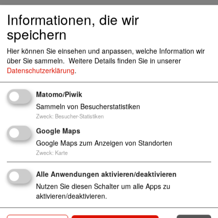
Standorte
Informationen, die wir
speichern
Pommernstr. 81, 25436 Tornesch
Hier können Sie einsehen und anpassen, welche Information wir
über Sie sammeln.
Weitere Details finden Sie in unserer
Datenschutzerklärung
.
04122 / 961170
04122/ 4044-540
Matomo/Piwik
Sammeln von Besucherstatistiken
Zweck
:
Besucher-Statistiken
Google Maps
Ambulant Betreutes Wohnen für Senioren
Google Maps zum Anzeigen von Standorten
Zweck
:
Karte
Alle Anwendungen aktivieren/deaktivieren
Nutzen Sie diesen Schalter um alle Apps zu
aktivieren/deaktivieren.