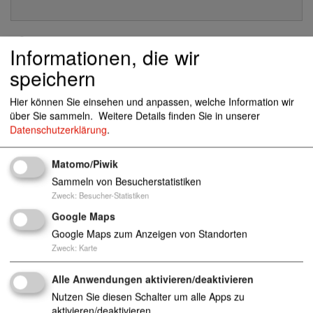
Standorte
Informationen, die wir
speichern
Vierschillingsberg 21, 24306 Plön
Hier können Sie einsehen und anpassen, welche Information wir
über Sie sammeln.
Weitere Details finden Sie in unserer
Datenschutzerklärung
.
migration@awo-sh.de
-
Matomo/Piwik
http://www.awo-sh.de
-
Sammeln von Besucherstatistiken
- -
Zweck
:
Besucher-Statistiken
Google Maps
Google Maps zum Anzeigen von Standorten
Migrationsberatung für erwachsene Zugewandert
Zweck
:
Karte
e
Alle Anwendungen aktivieren/deaktivieren
Nutzen Sie diesen Schalter um alle Apps zu
aktivieren/deaktivieren.