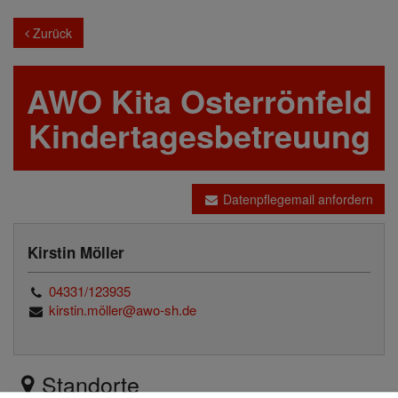
Zurück
AWO Kita Osterrönfeld
Kindertagesbetreuung
Datenpflegemail anfordern
Kirstin Möller
04331/123935
kirstin.möller@awo-sh.de
Standorte