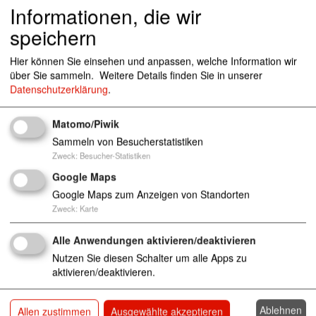
Informationen, die wir
Ohldörp 62, 24783 Osterrönfeld
speichern
Hier können Sie einsehen und anpassen, welche Information wir
über Sie sammeln.
Weitere Details finden Sie in unserer
kita-osterroenfeld@awo-sh.de
Datenschutzerklärung
.
04331/123935
Matomo/Piwik
Sammeln von Besucherstatistiken
Zweck
:
Besucher-Statistiken
Kindertageseinrichtungen (Kinderkrippen, Kinderg
ärten und Horteinrichtungen)
Google Maps
Google Maps zum Anzeigen von Standorten
Zweck
:
Karte
Alle Anwendungen aktivieren/deaktivieren
Nutzen Sie diesen Schalter um alle Apps zu
aktivieren/deaktivieren.
Ablehnen
Allen zustimmen
Ausgewählte akzeptieren