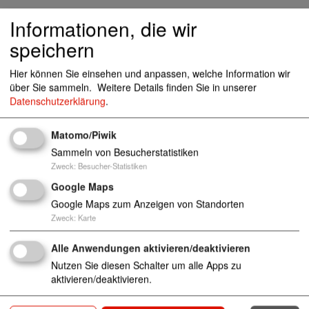
Standorte
Informationen, die wir
speichern
Burkamp 8, 24220 Flintbek
Hier können Sie einsehen und anpassen, welche Information wir
über Sie sammeln.
Weitere Details finden Sie in unserer
Datenschutzerklärung
.
kita-flintbek@awo-sh.de
04344/5918
Matomo/Piwik
Sammeln von Besucherstatistiken
Zweck
:
Besucher-Statistiken
Kindertageseinrichtungen (Kinderkrippen, Kinderg
Google Maps
ärten und Horteinrichtungen)
Google Maps zum Anzeigen von Standorten
Zweck
:
Karte
Alle Anwendungen aktivieren/deaktivieren
Nutzen Sie diesen Schalter um alle Apps zu
aktivieren/deaktivieren.