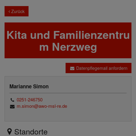
Zurück
Kita und Familienzentru
m Nerzweg
Datenpflegemail anfordern
Marianne Simon
0251-246750
m.simon@awo-msl-re.de
Standorte