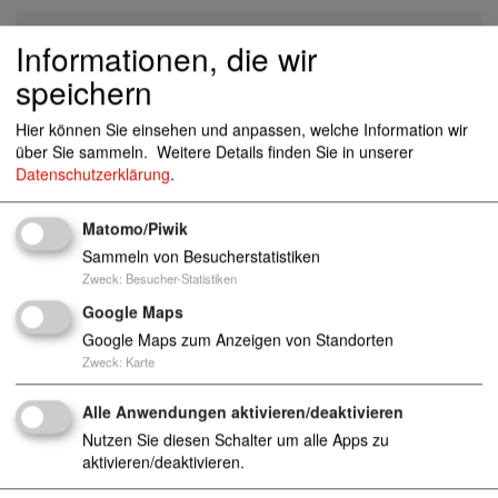
Nerzweg 11, 48157 Münster
Informationen, die wir
speichern
Hier können Sie einsehen und anpassen, welche Information wir
m.simon@awo-msl-re.de
über Sie sammeln.
Weitere Details finden Sie in unserer
0251-246750
Datenschutzerklärung
.
http://www.awo-msl-re.de
0251-9871464
Matomo/Piwik
Sammeln von Besucherstatistiken
Zweck
:
Besucher-Statistiken
Kindertageseinrichtungen (Kinderkrippen, Kinderg
Google Maps
ärten und Horteinrichtungen)
Google Maps zum Anzeigen von Standorten
Anzahl Plätze: 53
Zweck
:
Karte
Alle Anwendungen aktivieren/deaktivieren
Nutzen Sie diesen Schalter um alle Apps zu
aktivieren/deaktivieren.